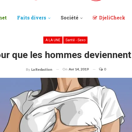
net
Faits divers
Société
DjeliCheck
A LA UNE
Santé - Sexo
our que les hommes deviennent
On
Avr 14, 2019
0
By
La Redaction