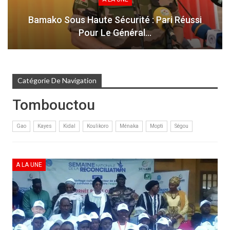
Bamako Sous Haute Sécurité : Pari Réussi
Pour Le Général…
Catégorie De Navigation
Tombouctou
Gao
Kayes
Kidal
Koulikoro
Ménaka
Mopti
Ségou
A LA UNE