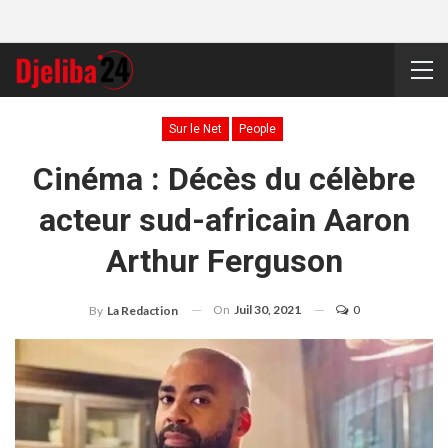
Sur le Net
People
Cinéma : Décès du célèbre
acteur sud-africain Aaron
Arthur Ferguson
On
Juil 30, 2021
0
By
La Redaction