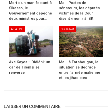
Mort d’un manifestant à
Mali: Postes de
Sikasso, le
sénateurs, les députés
Toutes mes condoléances à sa
Gouvernement dépêche
victimes de la Cour
famille, dors en paix Maestro 🕊
deux ministres pour…
disent « non » à IBK
pic.twitter.com/xAwlWa9RY5
A LA UNE
Sur le Net
— Oumou Sangaré
(@OumouSangare)
March 24, 2020
Axe Kayes – Didiéni: un
Mali: à Farabougou, la
car de Tilemsi se
situation se dégrade
«Toute âme goûtera aux affres de la mort, une
renverse
entre l’armée malienne
réalité incontournable mais qui nous épargne
et les jihadistes
point la tristesse. Oui, je suis triste et très
triste d’apprendre le décès de papa Manu
Dibango, légendaire saxophoniste
camerounais avec qui je venais de partager le
LAISSER UN COMMENTAIRE
mois dernier des moments magiques de