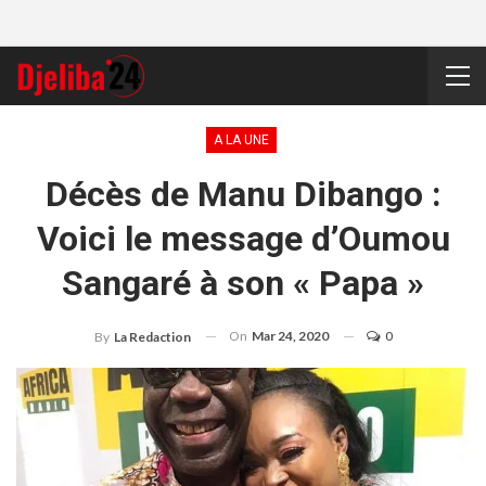
A LA UNE
Décès de Manu Dibango :
Voici le message d’Oumou
Sangaré à son « Papa »
On
Mar 24, 2020
0
By
La Redaction