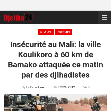
A LA UNE
Insécurité
Insécurité au Mali: la ville
Koulikoro à 60 km de
Bamako attaquée ce matin
par des djihadistes
On
Fév 24, 2019
0
By
La Redaction