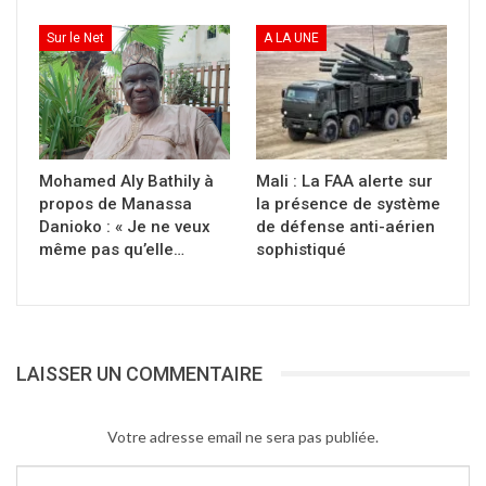
faire l’objet d’explosion contrôlée dans les
Sur le Net
A LA UNE
minutes qui suivent par les démineurs. Pour le
moment la circulation autour du camp est
coupée situation sous contrôle.
La cible était clairement les partenaires
Mohamed Aly Bathily à
Mali : La FAA alerte sur
occidentaux qui y sont en nombre
propos de Manassa
la présence de système
important….EUTM. N’oublions pas la même
Danioko : « Je ne veux
de défense anti-aérien
même pas qu’elle…
sophistiqué
tentative sur le siège de EUCAP il y a deux ans
à l’ACI 2000!
Source proche du théâtre des opérations
LAISSER UN COMMENTAIRE
Partager :
Cliquer
Votre adresse email ne sera pas publiée.
pour
imprimer(ouvre
dans
une