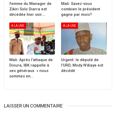
femme du Manager de
Mali: Savez-vous
Aucun message de chef d’Etat africain, aucun
Zikiri Solo Diarra est
combien le président
décédée hier soir.…
gagne par mois?
déplacement de président ou d’officiel depuis
samedi.
A LA UNE
A LA UNE
On dit que l’exemple vaut mieux que la leçon
car il est difficile à donner. Que nous,
Africains, soyons désormais les premiers à
faire la preuve que la solidarité africaine n’est
Mali: Après l’attaque de
Urgent: le député de
pas un mythe !
Dioura, IBK rappelle à
l’URD, Mody N’diaye est
ses généraux » nous
décédé
Abdelaziz Mounde
sommes en…
Partager :
Cliquer
pour
imprimer(ouvre
LAISSER UN COMMENTAIRE
dans
une
nouvelle