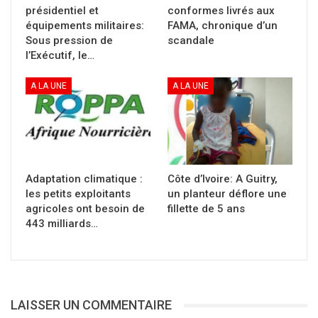
présidentiel et
conformes livrés aux
président IBK et plusieurs généraux tous cités
équipements militaires:
FAMA, chronique d’un
dans le scandale des avions militaires cloués
Sous pression de
scandale
au sol. Il s’agit des généraux Souleymane
l’Exécutif, le…
Bamba, Moustapha Drabo, Oumar Ndaou,
A LA UNE
A LA UNE
Bemba Moussa Keita, Salif Traoré, Moussa
Diawara, Ibrahima FANE et Abdoulaye
Coulibaly .Les discussions ont tourné autour
du dossier des avions militaires et de la
stratégie à adopter pour contrer le procureur
Adaptation climatique :
Côte d’Ivoire: A Guitry,
Kassogué.
les petits exploitants
un planteur déflore une
agricoles ont besoin de
fillette de 5 ans
DEUX OPTIONS SUR LA TABLE: PROVOQUER
443 milliards…
UN ACCIDENT MORTEL OU ASSASSINER
DIRECTEMENT LE PROCUREUR KOSSOGUE
EN ACCUSANT DES DJIHADISTES
LAISSER UN COMMENTAIRE
Pour se débarrasser définitivement du