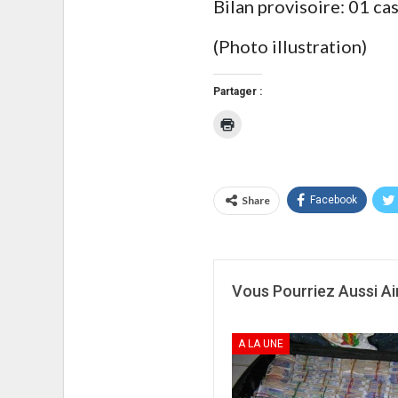
Bilan provisoire: 01 ca
(Photo illustration)
Partager :
Cliquer
pour
imprimer(ouvre
dans
une
nouvelle
fenêtre)
Share
Facebook
Vous Pourriez Aussi A
A LA UNE