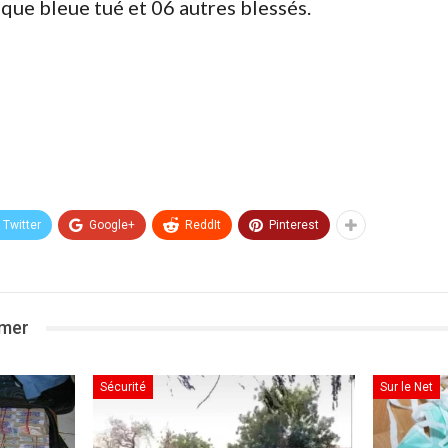
sque bleue tué et 06 autres blessés.
Twitter
Google+
ReddIt
Pinterest
imer
Sécurité
Sur le Net