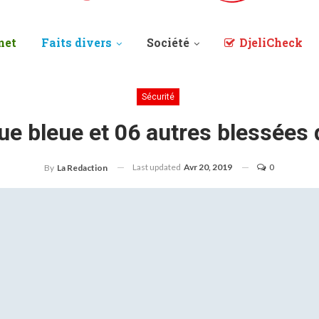
net
Faits divers
Société
DjeliCheck
Sécurité
ue bleue et 06 autres blessées 
Last updated
Avr 20, 2019
0
By
La Redaction