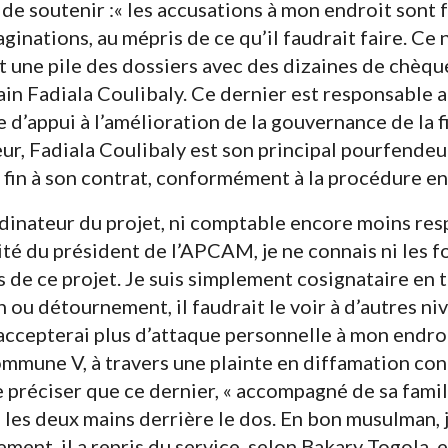
nt de soutenir :« les accusations à mon endroit sont 
inations, au mépris de ce qu’il faudrait faire. Ce 
ort une pile des dossiers avec des dizaines de chèqu
ain Fadiala Coulibaly. Ce dernier est responsable a
d’appui à l’amélioration de la gouvernance de la fi
ur, Fadiala Coulibaly est son principal pourfende
s fin à son contrat, conformément à la procédure en
ordinateur du projet, ni comptable encore moins re
ité du président de l’APCAM, je ne connais ni les fo
s de ce projet. Je suis simplement cosignataire en t
n ou détournement, il faudrait le voir à d’autres niv
’accepterai plus d’attaque personnelle à mon endroit
 commune V, à travers une plainte en diffamation con
e préciser que ce dernier, « accompagné de sa famil
es deux mains derrière le dos. En bon musulman, j
ent, il a repris du service, selon Bakary Togola, 