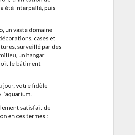
a été interpellé, puis
io, un vaste domaine
écorations, cases et
tures, surveillé par des
 milieu, un hangar
çoit le bâtiment
 jour, votre fidèle
e l’aquarium.
lement satisfait de
on en ces termes :