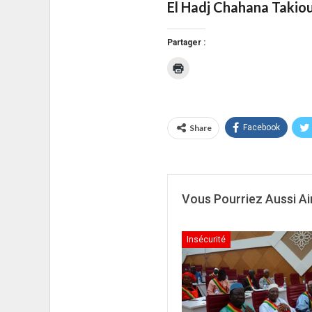
El Hadj Chahana Takio
Partager :
Cliquer
pour
imprimer(ouvre
dans
une
nouvelle
fenêtre)
Share
Facebook
Vous Pourriez Aussi A
Insécurité