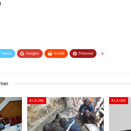
u
Twitter
Google+
ReddIt
Pinterest
imer
A LA UNE
A LA UNE