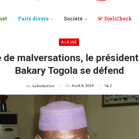
net
Faits divers
Société
DjeliCheck
A LA UNE
 de malversations, le présiden
Bakary Togola se défend
On
Août 8, 2019
0
By
La Redaction