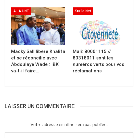
l’actualité au Mali
A LA UNE
Sur le Net
Partager :
Cliquer
pour
imprimer(ouvre
dans
une
Macky Sall libère Khalifa
Mali: 80001115 //
nouvelle
fenêtre)
et se réconcilie avec
80318011 sont les
Abdoulaye Wade : IBK
numéros verts pour vos
va-t-il faire…
réclamations
LAISSER UN COMMENTAIRE
Votre adresse email ne sera pas publiée.