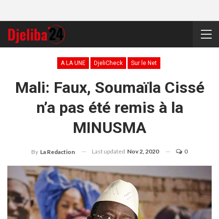
A LA UNE
DjeliCheck
Sur le Net
Mali: Faux, Soumaïla Cissé
n’a pas été remis à la
MINUSMA
Last updated
Nov 2, 2020
0
By
La Redaction