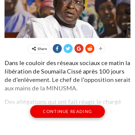
Share
Dans le couloir des réseaux sociaux ce matin la
libération de Soumaila Cissé après 100 jours
de d’enlèvement. Le chef de l’opposition serait
aux mains de la MINUSMA.
Des allégations qui ont fait réagir le chargé
adjoint à la communication de L’URD, le parti
CONTINUE READING
de Soumaila Cissé.
» DOMMAGE !