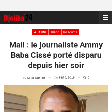
A LA UNE
BUZZ
Insécurité
Mali : le journaliste Ammy
Baba Cissé porté disparu
depuis hier soir
On
Mai 5, 2019
0
By
La Redaction