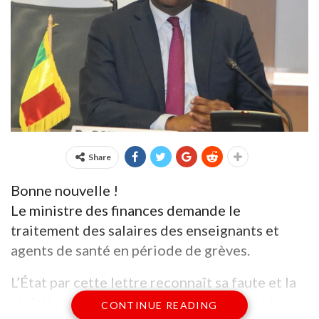
Share
Bonne nouvelle !
Le ministre des finances demande le
traitement des salaires des enseignants et
agents de santé en période de grèves.
L’État par cette lettre reconnaît sa faute et la
violation flagrante des textes régissants la
CONTINUE READING