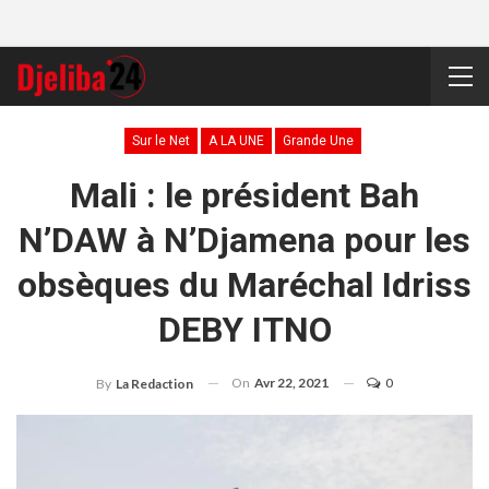
Sur le Net
A LA UNE
Grande Une
Mali : le président Bah
N’DAW à N’Djamena pour les
obsèques du Maréchal Idriss
DEBY ITNO
On
Avr 22, 2021
0
By
La Redaction