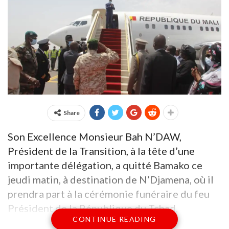
Share
Son Excellence Monsieur Bah N’DAW,
Président de la Transition, à la tête d’une
importante délégation, a quitté Bamako ce
jeudi matin, à destination de N’Djamena, où il
prendra part à la cérémonie funéraire du feu
Président de la République du Tchad,
CONTINUE READING
Maréchal Idriss DEBY ITNO, prévue ce