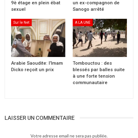
9è étage en plein ébat
un ex-compagnon de
Premier ministre, M. Moctar OUANE et
sexuel
Sanogo arrêté
d’autres membres du Gouvernement.
Sur le Net
A LA UNE
Source : présidence de la République
Partager :
Arabie Saoudite: l’Imam
Tombouctou : des
Dicko reçoit un prix
blessés par balles suite
Cliquer
pour
à une forte tension
imprimer(ouvre
communautaire
dans
une
nouvelle
fenêtre)
LAISSER UN COMMENTAIRE
Votre adresse email ne sera pas publiée.