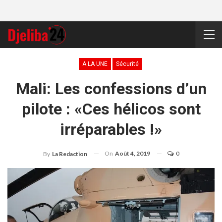
A LA UNE
Sécurité
Mali: Les confessions d’un
pilote : «Ces hélicos sont
irréparables !»
On
Août 4, 2019
0
By
La Redaction