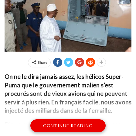
Share
On ne le dira jamais assez, les hélicos Super-
Puma que le gouvernement malien s’est
procurés sont de vieux avions qui ne peuvent
servir à plus rien. En français facile, nous avons
injecté des milliards dans de la ferraille.
Dire que nous avons été floués ou se poser
CONTINUE READING
cette question n’est que tentative de noyer le