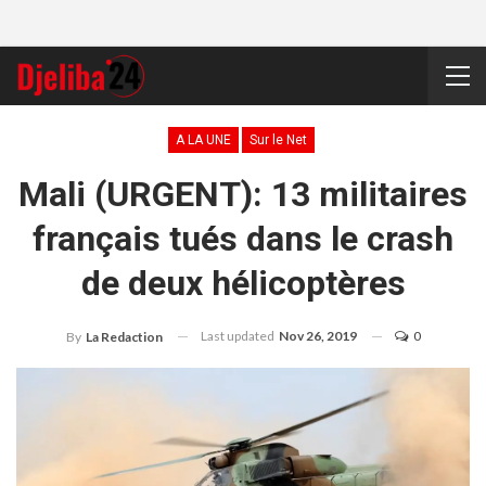
A LA UNE
Sur le Net
Mali (URGENT): 13 militaires
français tués dans le crash
de deux hélicoptères
Last updated
Nov 26, 2019
0
By
La Redaction