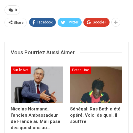
[ALERTE] Crash de 2
0
hélicoptères de l’armée française
Share
Facebook
Twitter
Google+
au
#Mali
: les deux engins sont
entrés en collision hier soir « lors
d’une opération de combat contre
des jihadistes ». 13 soldats français
Vous Pourriez Aussi Aimer
sont décédés : 6 officiers, 6 sous
officiers et un caporal chef. (Élysée)
Sur le Net
Petite Une
#InMemoriam
— La Plume Libre (@LPLdirect)
November 26, 2019
Nicolas Normand,
Sénégal: Ras Bath a été
l’ancien Ambassadeur
opéré. Voici de quoi, il
de France au Mali pose
souffre
des questions au…
Partager :