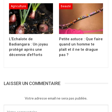
Cliquer
Agriculture
Beauté
pour
imprimer(ouvre
dans
une
nouvelle
fenêtre)
L’Echalote de
Petite astuce : Que faire
Badiangara : Un joyau
quand un homme te
protégé après une
plaît et il ne te drague
décennie d’efforts
pas ?
LAISSER UN COMMENTAIRE
Votre adresse email ne sera pas publiée.