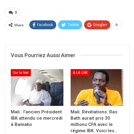
0
Share
Facebook
Twitter
Google+
Vous Pourriez Aussi Aimer
Sur le Net
A LA UNE
Mali : l’ancien Président
Mali: Révélations: Ras
IBK attendu ce mercredi
Bath aurait pris 30
à Bamako
millions CFA avec le
régime IBK. Voici les…