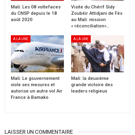
dans
une
Mali: Les 08 voltefaces
Visite du Chérif Sidy
nouvelle
du CNSP depuis le 18
Zoubéir Attidjani de Fès
fenêtre)
août 2020
au Mali: mission
« réconciliation»…
A LA UNE
A LA UNE
Mali: Le gouvernement
Mali: la deuxième
viole ses mesures et
grande victoire des
autorise un autre vol Air
leaders religieux
France à Bamako
LAISSER UN COMMENTAIRE