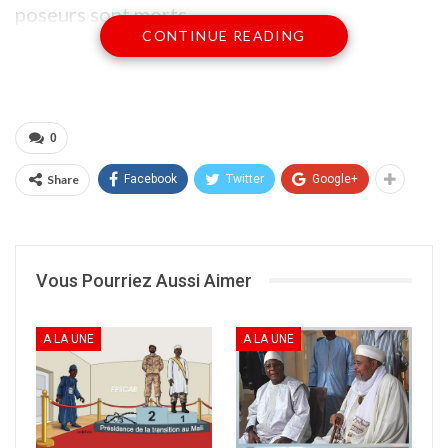
poseurs sont morts.
CONTINUE READING
Source locale
0
Share
Facebook
Twitter
Google+
Vous Pourriez Aussi Aimer
Jirt
A LA UNE
A LA UNE
Partager :
Cliquer
pour
imprimer(ouvre