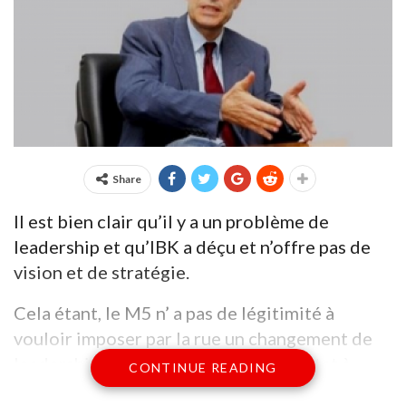
Share
Il est bien clair qu’il y a un problème de
leadership et qu’IBK a déçu et n’offre pas de
vision et de stratégie.
Cela étant, le M5 n’ a pas de légitimité à
vouloir imposer par la rue un changement de
leadership. Cela s’appelle un coup d’état à
CONTINUE READING
peine déguisé. Et si IBK est peut-être