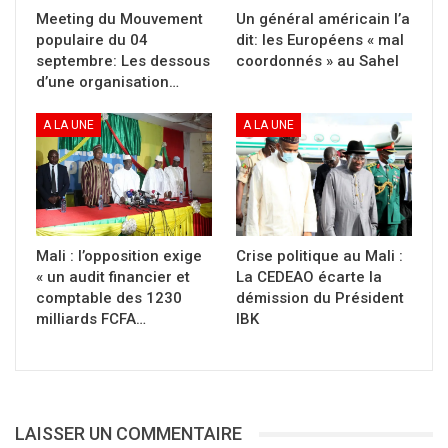
mouvements de l’Azawad (CMA) foule
Meeting du Mouvement
Un général américain l’a
populaire du 04
dit: les Européens « mal
allègrement aux pieds l’Accord de paix tandis
septembre: Les dessous
coordonnés » au Sahel
que la milice centriste Da Na Amassagou défie
d’une organisation…
ouvertement l’État.
A LA UNE
A LA UNE
Ce tableau apocalyptique apparaît encore plus
terrifiant quand on se souvient que les caisses
de l’État sont littéralement vides et que, les
uns à la suite des autres, les investisseurs se
détournent du Mali. Ce qui compromet
Mali : l’opposition exige
Crise politique au Mali :
« un audit financier et
La CEDEAO écarte la
durablement toute possibilité pour le
comptable des 1230
démission du Président
gouvernement de répondre favorablement aux
milliards FCFA…
IBK
revendications catégorielles, voire d’exécuter
les dépenses courantes du pays.
Point n’est donc besoin d’être grand clerc
LAISSER UN COMMENTAIRE
pour constater l’inefficacité de la politique