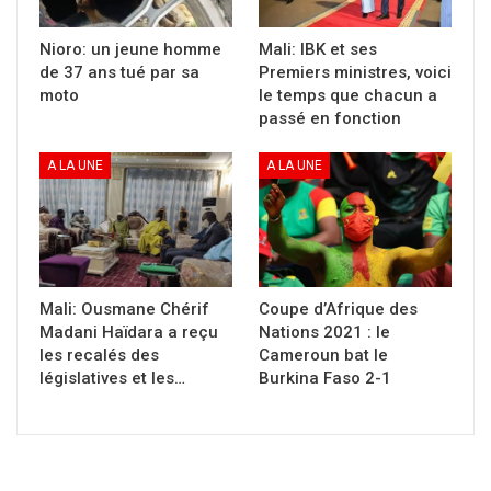
Monsieur le Président,
Nioro: un jeune homme
Mali: IBK et ses
Déjà en 2012, le parti SADI s’est
de 37 ans tué par sa
Premiers ministres, voici
vigoureusement opposé à la prorogation du
moto
le temps que chacun a
mandat des députés faite par la CEDEAO et
passé en fonction
certains hommes politiques du Mali.
A LA UNE
A LA UNE
Fidèle à ses principes et à la lettre adressée
par la COFOP (Coalition des Forces
Patriotiques) au ministère de l’administration
territoriale, notre parti s’oppose à la
prorogation du mandat des élus.
Mali: Ousmane Chérif
Coupe d’Afrique des
Seul, le peuple souverain est habilité à se
Madani Haïdara a reçu
Nations 2021 : le
les recalés des
Cameroun bat le
choisir ses représentants (art.26) de la
législatives et les…
Burkina Faso 2-1
constitution.
Ce vote par les députés, s’il a lieu, ne sera pas
conforme à la constitution en son article 61
qui fixe le mandat des députes à cinq ans, et en