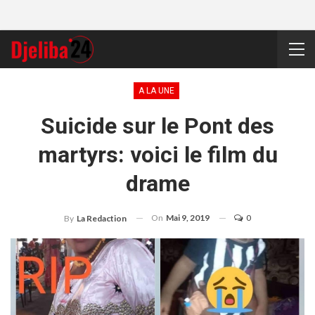
A LA UNE
Suicide sur le Pont des
martyrs: voici le film du
drame
On
Mai 9, 2019
0
By
La Redaction