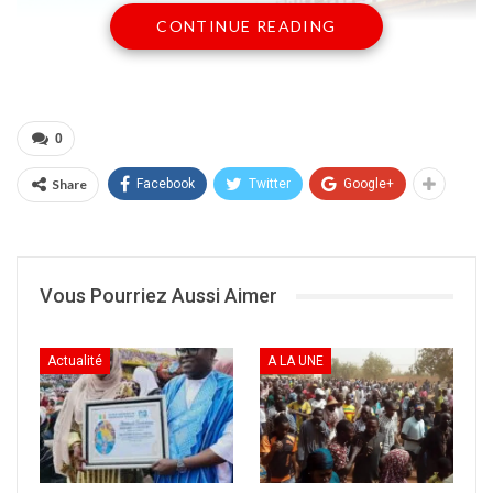
CONTINUE READING
0
Share
Facebook
Twitter
Google+
Un acte d’aussi ignoble qui passe presque
inaperçu. Ni sa famille, ni ses proches et ni les
autorités, peu d’informations crédibles. Si
Vous Pourriez Aussi Aimer
l’identité de la victime n’est pas encore
totalement connue, grâce à des témoignages
Actualité
A LA UNE
sur les réseaux, l’on a déjà une idée des
circonstances du drame. Il s’agit de l’histoire
de la dame qui s’est jetée avec ses trois
enfants dans les eaux du fleuve Djoliba dans