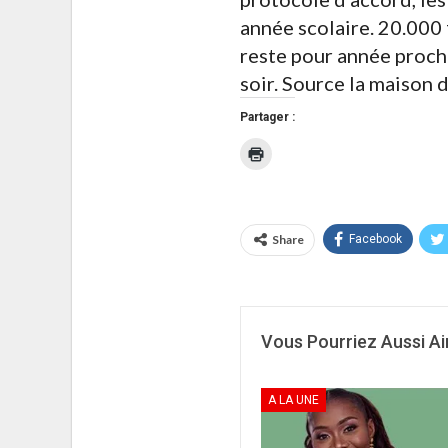
année scolaire. 20.000
reste pour année procha
soir. Source la maison 
Partager :
Cliquer
pour
imprimer(ouvre
dans
une
nouvelle
fenêtre)
Share
Facebook
Vous Pourriez Aussi A
A LA UNE