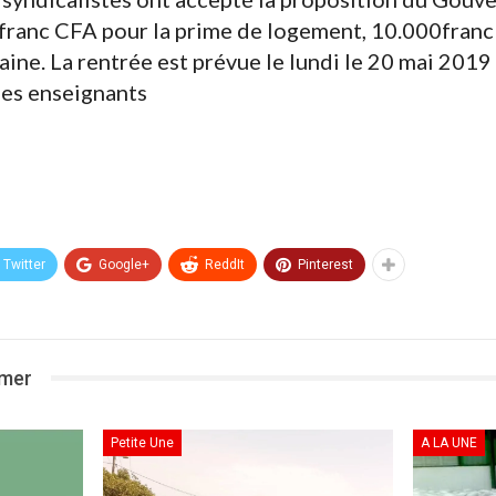
 franc CFA pour la prime de logement, 10.000franc 
ine. La rentrée est prévue le lundi le 20 mai 2019 ,
des enseignants
Twitter
Google+
ReddIt
Pinterest
imer
Petite Une
A LA UNE