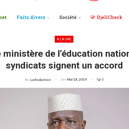
net
Faits divers
Société
DjeliCheck
A LA UNE
e ministère de l’éducation nation
syndicats signent un accord
On
Mai 18, 2019
0
By
La Redaction