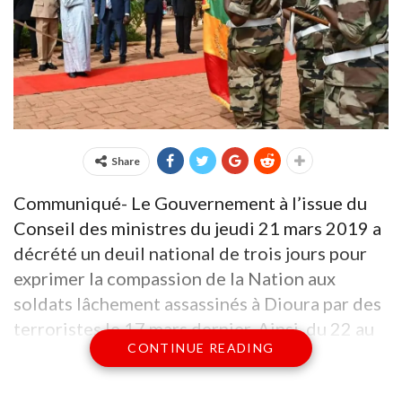
Share
Communiqué- Le Gouvernement à l’issue du
Conseil des ministres du jeudi 21 mars 2019 a
décrété un deuil national de trois jours pour
exprimer la compassion de la Nation aux
soldats lâchement assassinés à Dioura par des
terroristes le 17 mars dernier. Ainsi, du 22 au
CONTINUE READING
24 mars 2019, le drapeau malien sera mis en
berne. Le Gouvernement renouvelle ses