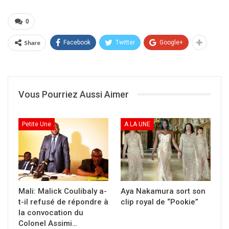
condoléances aux familles des victimes et
souhaite prompt rétablissement aux blessés. Il
0
assure que les coupables de ces crimes
ignominieux ne resteront pas impunis.
Share
Facebook
Twitter
Google+
Lire aussi –
Mali: Après l’attaque contre armée
qui a fait 26 morts, la colère monte chez les
Vous Pourriez Aussi Aimer
femmes et veuves à Kati
Partager :
Petite Une
A LA UNE
Cliquer
pour
imprimer(ouvre
dans
une
nouvelle
fenêtre)
Mali: Malick Coulibaly a-
Aya Nakamura sort son
t-il refusé de répondre à
clip royal de “Pookie”
la convocation du
Colonel Assimi…