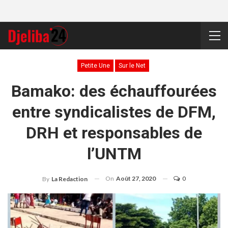
Petite Une
Sur le Net
Bamako: des échauffourées
entre syndicalistes de DFM,
DRH et responsables de
l’UNTM
On
Août 27, 2020
0
By
La Redaction