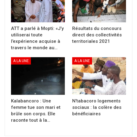
par les personnes de bonnes
volontés, elle risquerait d’être
amputée.
ATT a parlé à Mopti: «J’y
Résultats du concours
utiliserai toute
direct des collectivités
En effet, un soir après
l’expérience acquise à
territoriales 2021
l’entrainement au stade Ouenzin
travers le monde au…
Coulibaly, Kadidiatou Samaké va
A LA UNE
A LA UNE
constater des douleurs au niveau de
son genou droit. Dans un premier
temps, elle pensait que cela était
due à un petit accrochage lors de
Kalabancoro : Une
N’tabacoro logements
l’entrainement et qu’elle se sentira
femme tue son mari et
sociaux : la colère des
vite mieux. Cependant, son état de
brûle son corps. Elle
bénéficiaires
raconte tout à la…
santé s’est dégradé de jour en jour
et elle a fini par rester scotcher au