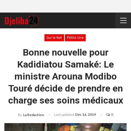
Sur le Net
Petite Une
Bonne nouvelle pour
Kadidiatou Samaké: Le
ministre Arouna Modibo
Touré décide de prendre en
charge ses soins médicaux
Last updated
Déc 16, 2019
0
By
La Redaction