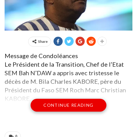
Share
Message de Condoléances
Le Président de la Transition, Chef de l’Etat
SEM Bah N’DAW a appris avec tristesse le
décès de M. Bila Charles KABORE, père du
Président du Faso SEM Roch Marc Christian
KABORE.
CONTINUE READING
Ancien ministre des Finances, ex vice-
gouverneur de la BCEAO et ancien secrétaire
général de la présidence burkinabè, M. Bila
Charles KABORE est décédé à Ouagadougou
0