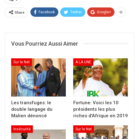
ce 27 octobre 2020.
En cette douloureuse circonstance, le Chef de
Share
Facebook
Twitter
Google+
l’Etat adresse ses condoléances les plus émues
au Président et au Peuple du Faso et prie pour
le repos de l’âme du disparu.
Vous Pourriez Aussi Aimer
Présidence de la République du Mali
Partager :
Sur le Net
A LA UNE
Cliquer
pour
imprimer(ouvre
dans
une
nouvelle
fenêtre)
Les transfuges: le
Fortune: Voici les 10
double langage du
présidents les plus
Malien dénoncé
riches d’Afrique en 2019
Insécurité
Sur le Net