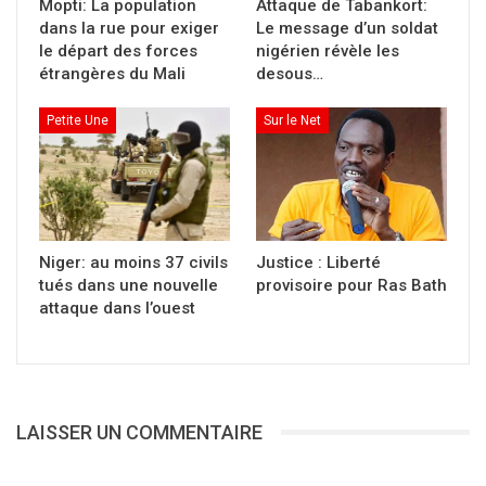
Mopti: La population
Attaque de Tabankort:
REGLEMENTAIRES
dans la rue pour exiger
Le message d’un soldat
le départ des forces
nigérien révèle les
MINISTERE DES DOMAINES ET DES
étrangères du Mali
desous…
AFFAIRES FONCIERES
Petite Une
Sur le Net
Sur le rapport du ministre des Domaines et des
Affaires foncières, le Conseil des Ministres a
adopté un projet de décret portant affectation
au Ministère de l’Administration territoriale
Niger: au moins 37 civils
Justice : Liberté
et de la Décentralisation, des parcelles de
tués dans une nouvelle
provisoire pour Ras Bath
terrain, objet des titres fonciers n°162367 et
attaque dans l’ouest
n°162368, dans le Cercle de Kati.
Les parcelles de terrain, d’une superficie
totale de 159 hectares 66 ares 89 centiares,
LAISSER UN COMMENTAIRE
sont destinées au recasement de certaines
populations de la Commune IV du District de