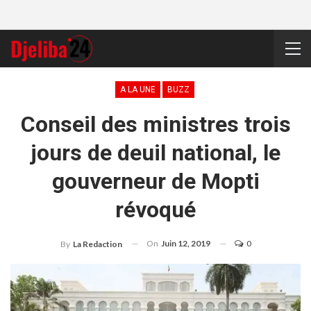
A LA UNE
BUZZ
Conseil des ministres trois
jours de deuil national, le
gouverneur de Mopti
révoqué
On
Juin 12, 2019
0
By
La Redaction