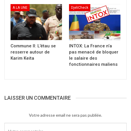
du petit garçon retrouvé.
A LA UNE
DjeliCheck
Une situation si triste !!!
Que son âme repose en paix.
Police24
Commune II: L’étau se
INTOX: La France n’a
resserre autour de
pas menacé de bloquer
Partager :
Karim Keita
le salaire des
fonctionnaires maliens
Cliquer
pour
imprimer(ouvre
dans
une
nouvelle
fenêtre)
LAISSER UN COMMENTAIRE
Votre adresse email ne sera pas publiée.