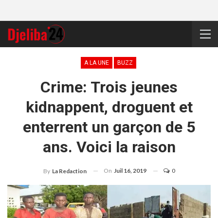
A LA UNE
BUZZ
Crime: Trois jeunes
kidnappent, droguent et
enterrent un garçon de 5
ans. Voici la raison
On
Juil 16, 2019
0
By
La Redaction