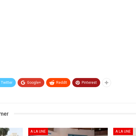
Twitter
Google+
ReddIt
Pinterest
imer
A LA UNE
A LA UNE