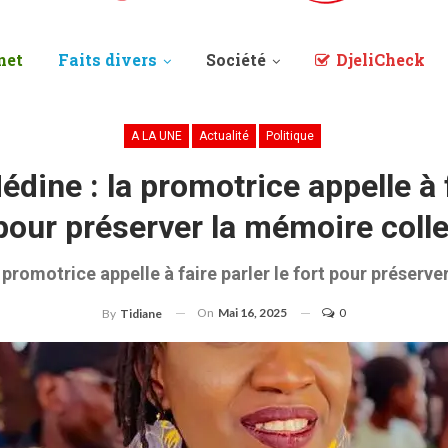
net
Faits divers
Société
DjeliCheck
A LA UNE
Actualité
Politique
édine : la promotrice appelle à f
 pour préserver la mémoire colle
 promotrice appelle à faire parler le fort pour préserv
On
Mai 16, 2025
0
By
Tidiane