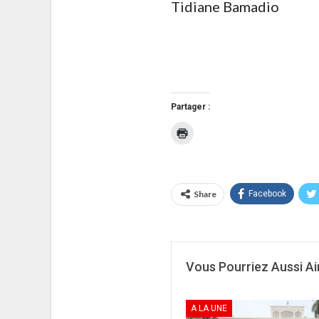
Tidiane Bamadio
Partager :
Cliquer
pour
imprimer(ouvre
dans
une
nouvelle
fenêtre)
Share
Facebook
Vous Pourriez Aussi A
A LA UNE