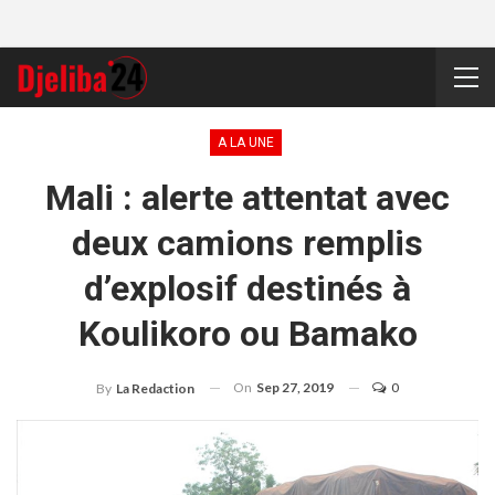
A LA UNE
Mali : alerte attentat avec
deux camions remplis
d’explosif destinés à
Koulikoro ou Bamako
On
Sep 27, 2019
0
By
La Redaction