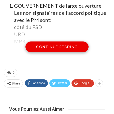
GOUVERNEMENT de large ouverture
Les non signataires de l’accord politique
avec le PM sont:
côté du FSD
URD
MPR
CONTINUE READING
CNID
FAD
Des autres opposants :
FARE
0
SADi
ADP-MALIBA
Share
Facebook
Twitter
Google+
Les signataires sont:
CÔTÉ FSD :
Vous Pourriez Aussi Aimer
Le PARENA,