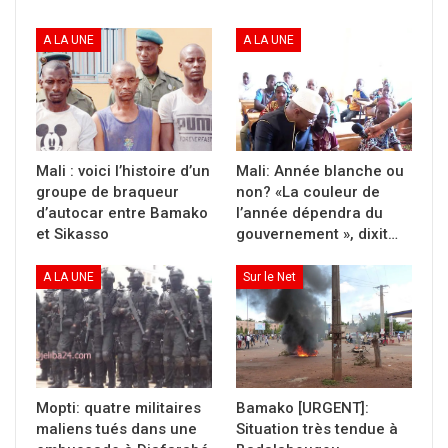
le PSP
Côté COFOP :
A LA UNE
A LA UNE
Poulo,
Bathily,
Mamadou Traore.
Les autres signataires sont: Les groupes armés
Mali : voici l’histoire d’un
Mali: Année blanche ou
signataires de l’accord d’Alger
groupe de braqueur
non? «La couleur de
EPM
d’autocar entre Bamako
l’année dépendra du
la société civile.
et Sikasso
gouvernement », dixit…
A LA UNE
Sur le Net
Partager :
Cliquer
pour
imprimer(ouvre
dans
une
nouvelle
fenêtre)
Mopti: quatre militaires
Bamako [URGENT]:
maliens tués dans une
Situation très tendue à