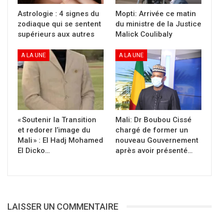
Mesdames, Messieurs ;
Astrologie : 4 signes du
Mopti: Arrivée ce matin
zodiaque qui se sentent
du ministre de la Justice
L’heure est grave !
supérieurs aux autres
Malick Coulibaly
Depuis notre dernière rencontre, l’actualité
A LA UNE
A LA UNE
s’est accélérée avec les recompositions
politiques qui ont abouti à la formation du
gouvernement actuel et surtout la reprise,
avec une accélération incroyable, des actes de
violence qui endeuillent les populations
« Soutenir la Transition
Mali: Dr Boubou Cissé
semant le désespoir.
et redorer l’image du
chargé de former un
Oui, désespoir des populations innocentes qui
Mali » : El Hadj Mohamed
nouveau Gouvernement
El Dicko…
après avoir présenté…
se trouvent victimes d’un conflit qui leur est
totalement étranger.
Les diagnostics tardifs du gouvernement en
rajoutent à la confusion.
LAISSER UN COMMENTAIRE