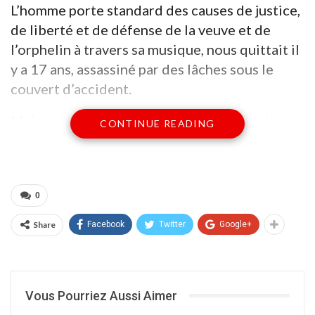
L’homme porte standard des causes de justice,
de liberté et de défense de la veuve et de
l’orphelin à travers sa musique, nous quittait il
y a 17 ans, assassiné par des lâches sous le
couvert d’accident.
Mais qui était cet homme qui disait tout haut
CONTINUE READING
ce que son peuple pensait tout bas?
De son vrai nom, Bintogoma Traoré, l’artiste
reagaman burkinabè dit Black So Man est né le
0
11 mai 1966 au Burkina. 11 mai comme la date
Share
Facebook
Twitter
Google+
de décès de Robert Nesta Marley.
C’est en Côte d’ivoire qu’il rendra son dernier
souffle. Black is also man était un cri contre
l’injustice faite aux noirs traités comme un
Vous Pourriez Aussi Aimer
moins que rien. Les noirs également sont des