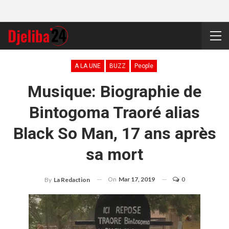
A LA UNE
BUZZ
People
Musique: Biographie de
Bintogoma Traoré alias
Black So Man, 17 ans après
sa mort
On
Mar 17, 2019
0
By
La Redaction