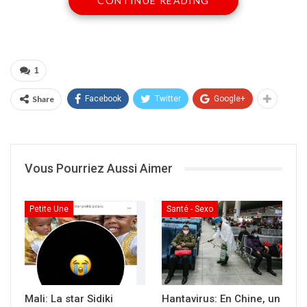
CONTINUE READING
Banconi Diaguinèbougou ».
Repose en paix !
Partager :
1
Cliquer
Share
Facebook
Twitter
Google+
pour
imprimer(ouvre
dans
une
nouvelle
fenêtre)
Vous Pourriez Aussi Aimer
Petite Une
Santé - Sexo
Mali: La star Sidiki
Hantavirus: En Chine, un