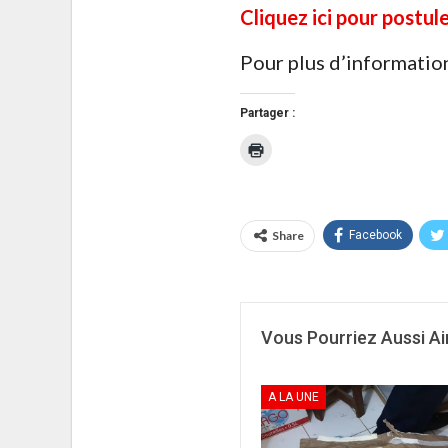
Cliquez ici pour postul
Pour plus d’information
Partager :
Cliquer
pour
imprimer(ouvre
dans
une
nouvelle
fenêtre)
Share
Facebook
Vous Pourriez Aussi A
A LA UNE