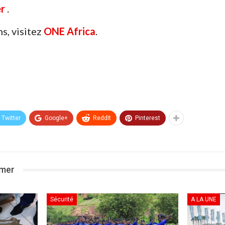
er
.
s, visitez
ONE Africa
.
Twitter
Google+
ReddIt
Pinterest
imer
Sécurité
A LA UNE