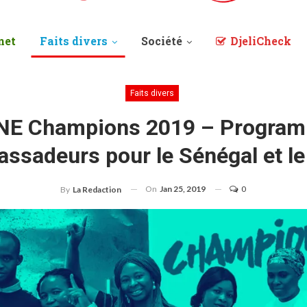
net
Faits divers
Société
DjeliCheck
Faits divers
E Champions 2019 – Program
ssadeurs pour le Sénégal et le
On
Jan 25, 2019
0
By
La Redaction