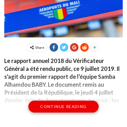
Share
Le rapport annuel 2018 du Vérificateur
Général a été rendu public, ce 9 juillet 2019. Il
s’agit du premier rapport de l’équipe Samba
Alhamdou BABY. Le document remis au
Président de la République, le jeudi 4 juillet
dernier, épingle deux structures, à savoir : les
CONTINUE READING
Aéroports du Mali et la Commune rurale de
Baguinéda-camp.