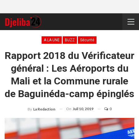
A LA UNE
BUZZ
Sécurité
Rapport 2018 du Vérificateur
général : Les Aéroports du
Mali et la Commune rurale
de Baguinéda-camp épinglés
On
Juil 10, 2019
0
By
La Redaction