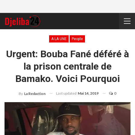
A LA UNE
People
Urgent: Bouba Fané déféré à
la prison centrale de
Bamako. Voici Pourquoi
Last updated
Mai 14, 2019
0
By
La Redaction