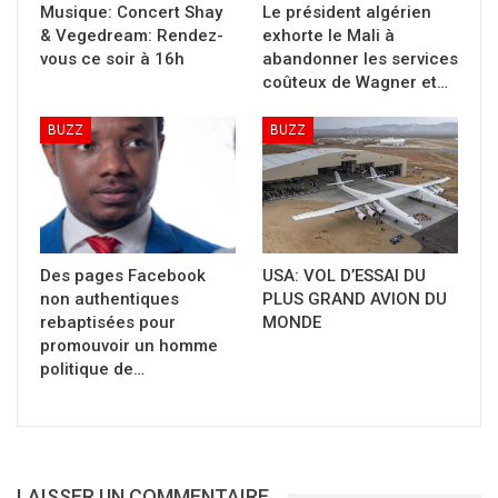
Musique: Concert Shay
Le président algérien
& Vegedream: Rendez-
exhorte le Mali à
vous ce soir à 16h
abandonner les services
coûteux de Wagner et…
BUZZ
BUZZ
Des pages Facebook
USA: VOL D’ESSAI DU
non authentiques
PLUS GRAND AVION DU
C’est au Tribunal de la comme V que Bouba
rebaptisées pour
MONDE
promouvoir un homme
Fané a été entendu par le procureur. Ce
politique de…
dernier l’a finalement placé sous mandat de
dépôt ce mardi matin. Djeliba 24.
LAISSER UN COMMENTAIRE