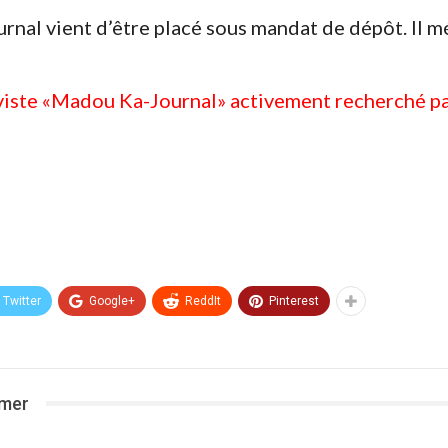
urnal vient d’être placé sous mandat de dépôt. Il 
iviste «Madou Ka-Journal» activement recherché pa
Twitter
Google+
ReddIt
Pinterest
imer