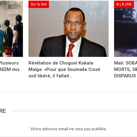
Sur le Net
A LA UNE
Plusieurs
Révélation de Choguel Kokala
Mali: SO
’AEEM mis
Maïga: «Pour que Soumaïla Cissé
MORTS, 38
soit libéré, il fallait…
DISPARUS
RE
Votre adresse email ne sera pas publiée.