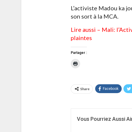
L’activiste Madou ka jo
son sort à la MCA.
Lire aussi –
Mali: l’Act
plaintes
Partager :
Cliquer
pour
imprimer(ouvre
dans
une
nouvelle
fenêtre)
Share
Facebook
Vous Pourriez Aussi A