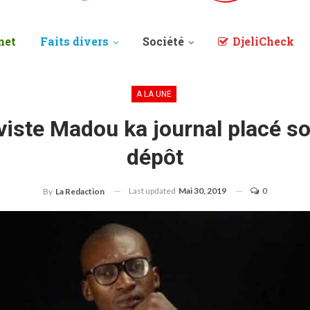
net
Faits divers
Société
DjeliCheck
A LA UNE
iviste Madou ka journal placé 
dépôt
Last updated
Mai 30, 2019
0
By
La Redaction