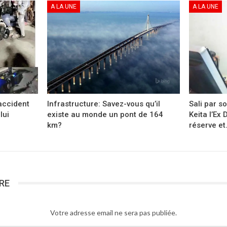
A LA UNE
A LA UNE
’accident
Infrastructure: Savez-vous qu’il
Sali par s
lui
existe au monde un pont de 164
Keita l’Ex 
km?
réserve et
RE
Votre adresse email ne sera pas publiée.