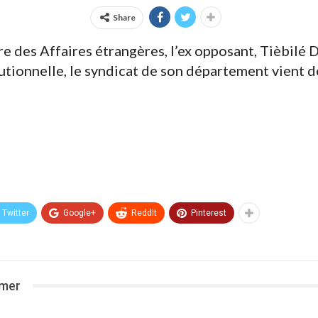
Share
e des Affaires étrangères, l’ex opposant, Tièbilé 
tutionnelle, le syndicat de son département vient 
Twitter
Google+
ReddIt
Pinterest
imer