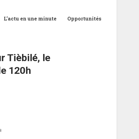
L’actu en une minute
Opportunités
 Tièbilé, le
de 120h