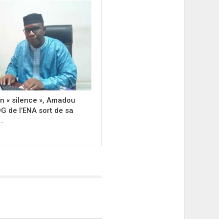
on « silence », Amadou
DG de l’ENA sort de sa
…