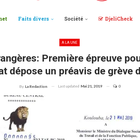
net
Faits divers
Société
DjeliCheck
A LA UNE
rangères: Première épreuve pour
at dépose un préavis de grève 
Last updated
Mai 21, 2019
0
By
La Redaction