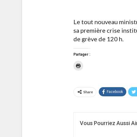
Le tout nouveau ministr
sa première crise insti
de grève de 120 h.
Partager :
Cliquer
pour
imprimer(ouvre
dans
une
nouvelle
fenêtre)
Share
Facebook
Vous Pourriez Aussi A