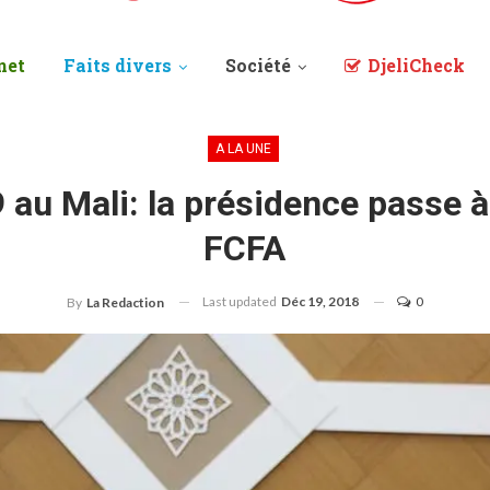
net
Faits divers
Société
DjeliCheck
A LA UNE
au Mali: la présidence passe à
FCFA
Last updated
Déc 19, 2018
0
By
La Redaction