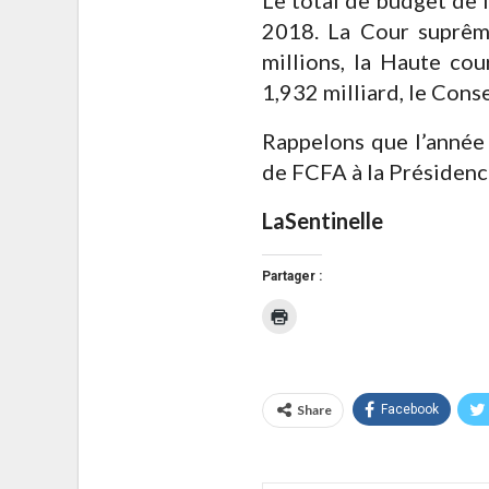
2018. La Cour suprême
millions, la Haute cou
1,932 milliard, le Cons
Rappelons que l’année 
de FCFA à la Présidenc
LaSentinelle
Partager :
Cliquer
pour
imprimer(ouvre
dans
une
nouvelle
fenêtre)
Share
Facebook