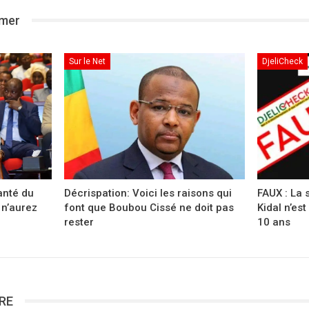
imer
Sur le Net
DjeliCheck
anté du
Décrispation: Voici les raisons qui
FAUX : La 
 n’aurez
font que Boubou Cissé ne doit pas
Kidal n’es
rester
10 ans
RE