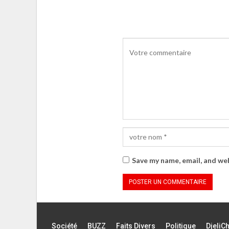
Save my name, email, and web
Société
BUZZ
Faits Divers
Politique
DjeliC