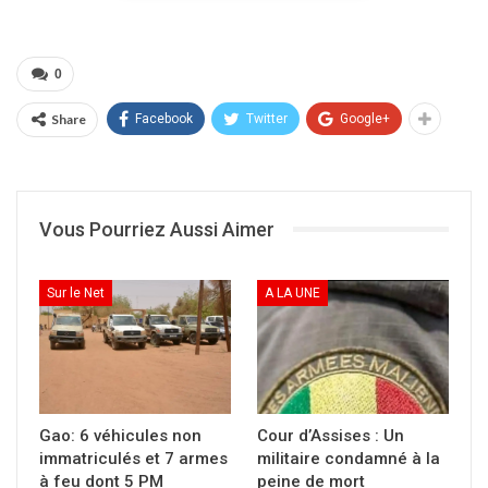
retrouvons nous pour le premier Match des
quart de finale.
0
À nous les victoires !
Share
Facebook
Twitter
Google+
Mossa Ag Attaher, ministre de la jeunesse et
des Sports.
Partager :
Vous Pourriez Aussi Aimer
Cliquer
pour
imprimer(ouvre
Sur le Net
A LA UNE
dans
une
nouvelle
fenêtre)
Gao: 6 véhicules non
Cour d’Assises : Un
immatriculés et 7 armes
militaire condamné à la
à feu dont 5 PM
peine de mort