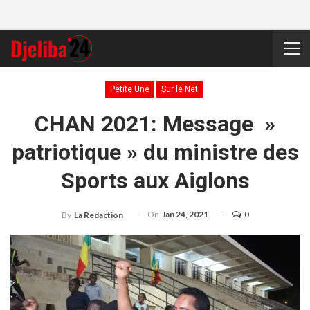
Petite Une
Sur le Net
CHAN 2021: Message »
patriotique » du ministre des
Sports aux Aiglons
On
Jan 24, 2021
0
By
La Redaction