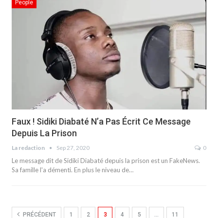
People
Faux ! Sidiki Diabaté N’a Pas Écrit Ce Message
Depuis La Prison
La redaction
Sep 27, 2020
0
Le message dit de Sidiki Diabaté depuis la prison est un FakeNews.
Sa famille l'a démenti. En plus le niveau de…
PRÉCÉDENT
1
2
3
4
5
…
11