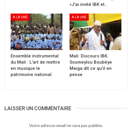
«J’ai invité IBK et…
A LA UNE
A LA UNE
Le camionneur en voulant donc se garer au lieu
indiqué, malheureusement son véhicule
chargé de 40 Tonnes de noix d’anarcade se
renversa.
Ensemble instrumental
Mali: Discours IBK.
Ce matin les populations environnantes
du Mali : L’art de mettre
Soumeylou Boubèye
révoltées par l’acte du policier sont sorties et
en musique le
Maiga dit ce qu’il en
s’en sont pris aux premiers policiers en poste
patrimoine national
pense
au même lieu.
Des policiers ont été battus et leurs motos
incendiés. Des barricades et autres bloquaient
toute la circulation au niveau de Medine.
LAISSER UN COMMENTAIRE
Votre adresse email ne sera pas publiée.