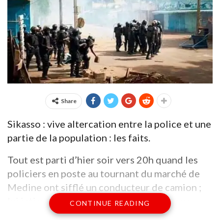
Share
Sikasso : vive altercation entre la police et une
partie de la population : les faits.
Tout est parti d’hier soir vers 20h quand les
policiers en poste au tournant du marché de
Medine ont sifflé un conducteur de camion ;
lui intimant donc l’ordre de s’arrêter pour
CONTINUE READING
contrôle de routine.