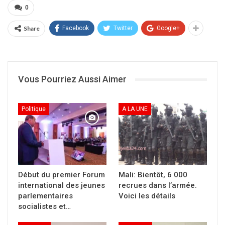
0
Partager :
Share
Facebook
Twitter
Google+
Cliquer
pour
imprimer(ouvre
dans
une
nouvelle
fenêtre)
Vous Pourriez Aussi Aimer
Politique
A LA UNE
Début du premier Forum
Mali: Bientôt, 6 000
international des jeunes
recrues dans l’armée.
parlementaires
Voici les détails
socialistes et…