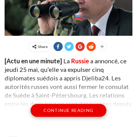
Share
[Actu en une minute]
La
Russie
a annoncé, ce
jeudi 25 mai, qu’elle va expulser cinq
diplomates suédois a appris Djeliba24. Les
autorités russes vont aussi fermer le consulat
de Suède à Saint-Pétersbourg. Les relations
entre les deux pays se sont détériorées depuis
CONTINUE READING
que la
Suède
a annoncé l’année dernière son
intention de rejoindre l’
OTAN
à la suite de
l’invasion de l’Ukraine par la Russie.