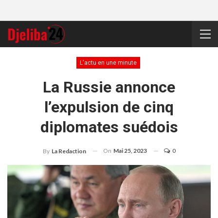
L'actu en une minute
La Russie annonce
l’expulsion de cinq
diplomates suédois
On
Mai 25, 2023
0
By
La Redaction