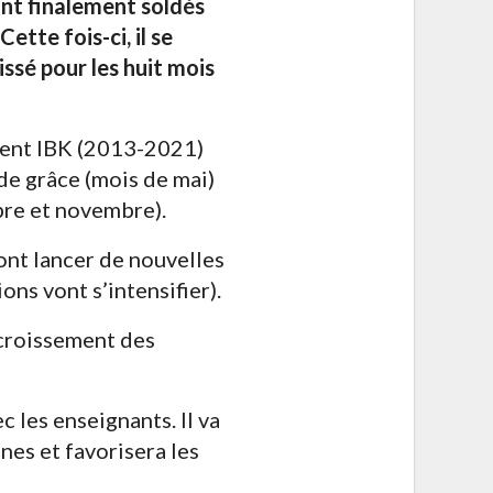
 sont finalement soldés
tte fois-ci, il se
ssé pour les huit mois
ident IBK (2013-2021)
de grâce (mois de mai)
mbre et novembre).
 vont lancer de nouvelles
ons vont s’intensifier).
croissement des
 les enseignants. Il va
nes et favorisera les