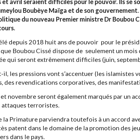
s et avril seraient difficiles pour le pouvoir. Ils se
umeylou Boubèye Maïga et de son gouvernement. Ce
politique du nouveau Premier ministre Dr Boubou Ci
cours.
vélé depuis 2018 huit ans de pouvoir pour le prés
e que Boubou Cissé dispose de seulement un mois 
née qui seront extrêmement difficiles (juin, septe
-t-il, les pressions vont s’accentuer (les islamistes
s, des revendications corporatives, des manifestati
 et novembre seront également marqués par un ac
 attaques terroristes.
 la Primature parviendra toutefois à un accord avec
ès patent dans le domaine de la promotion des jeu
rs dans le pays.