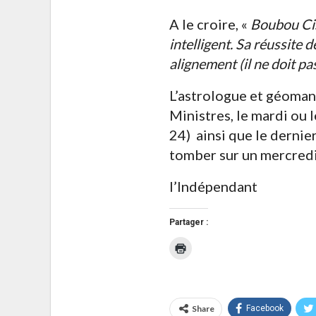
A le croire, «
Boubou Ciss
intelligent. Sa réussite
alignement (il ne doit p
L’astrologue et géoman
Ministres, le mardi ou le
24) ainsi que le dernie
tomber sur un mercredi, 
l’Indépendant
Partager :
Cliquer
pour
imprimer(ouvre
dans
une
nouvelle
fenêtre)
Share
Facebook