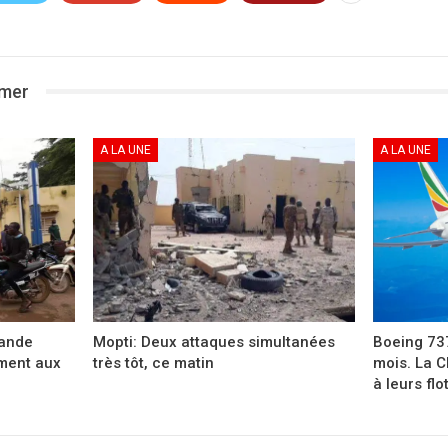
imer
A LA UNE
A LA UNE
ande
Mopti: Deux attaques simultanées
Boeing 73
ement aux
très tôt, ce matin
mois. La C
à leurs flo