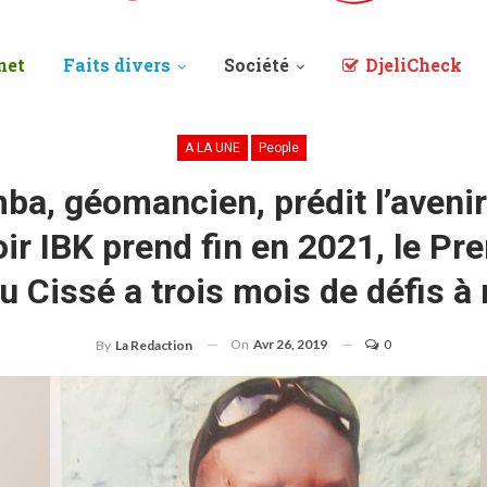
net
Faits divers
Société
DjeliCheck
A LA UNE
People
a, géomancien, prédit l’avenir 
oir IBK prend fin en 2021, le Pr
 Cissé a trois mois de défis à 
On
Avr 26, 2019
0
By
La Redaction