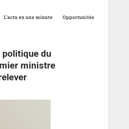
L’actu en une minute
Opportunités
politique du
emier ministre
relever